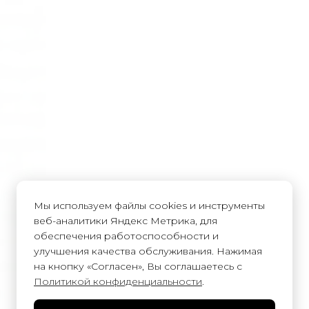
Мы используем файлы cookies и инструменты
веб-аналитики Яндекс Метрика, для
обеспечения работоспособности и
улучшения качества обслуживания. Нажимая
на кнопку «Согласен», Вы соглашаетесь с
Политикой конфиденциальности
.