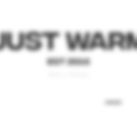
Just War
EST 2015
Главная
Аксессуары
UNISEX