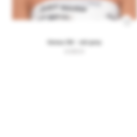
Кепка JW - old grey
6 000
₽