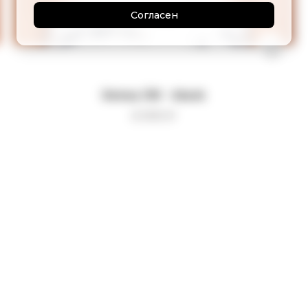
Согласен
Кепка JW - black
6 000
₽