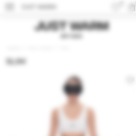
0
JUST WARM
Just Warm
EST 2015
Топы и майки
Топы
Главная
SLIM