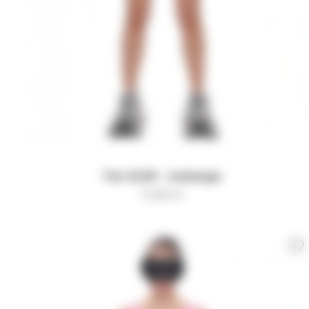
Топ SLIM - melange
3 500
₽