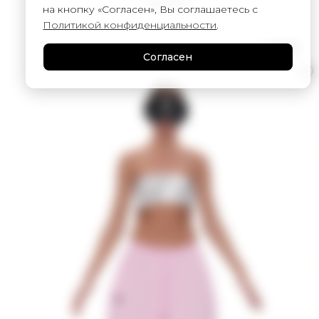
13 000
₽
на кнопку «Согласен», Вы соглашаетесь с
Политикой конфиденциальности
.
UNISEX
Согласен