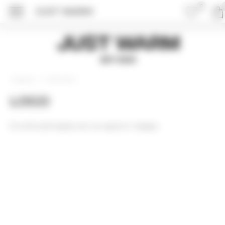
0
JUST WARM
Just Warm
EST 2015
Свитшоты
Главная
LOGO
В этой категории нет ни одного товара.