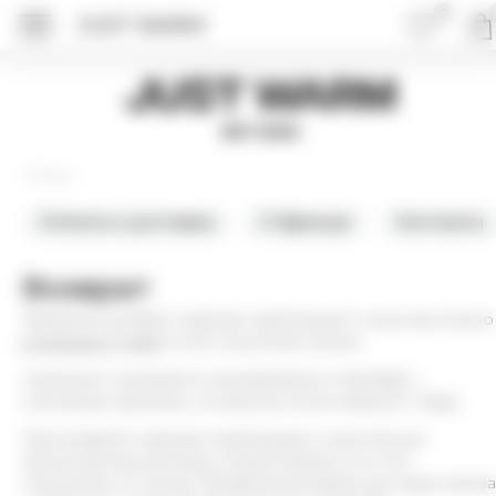
0
JUST WARM
Just Warm
EST 2015
Главная
Оплата и доставка
О бренде
Контакты
Возврат
Оформить возврат изделия надлежащего качества можно
в течение 7 дней
после получения заказа.
Напишите пожалуйста менеджерам в whatsapp с
описанием причины, почему вы хотите вернуть товар.
При возврате изделия надлежащего качества все
транспортные расходы осуществляются за счет
покупателя. В случае обнаружения брака доставка заказа