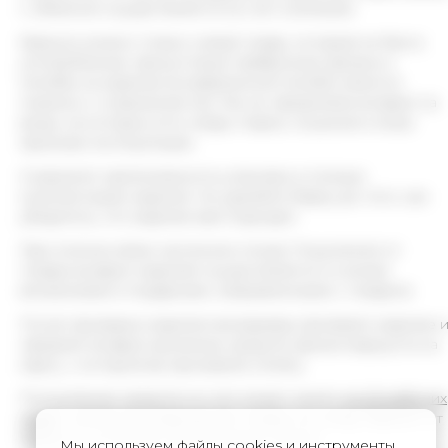
с обменом осуществляется за счет компании.
Вернуть можно только новый товар, который не был в
употреблении, присутствуют фабричные ярлыки и
пломбы на изделии (на фирменной пломбе имеется
подпись о сохранении ее). Мы не оформляем возврат за
вещи, на которых есть следы стирки, ношения и иные
признаки эксплуатации.
Сохраните оригинальность упаковки и полную
комплектацию изделия. Не удаляйте бирку до того, как
убедитесь, что изделие вам подходит.
При полном и/или частичном отказе Покупателя от
товара возврат изделий осуществляется со всеми
вложениями и подарками, направленными с товаром.
После проверки изделия менеджеры проверят изделие 
оформят возврат денежных средств. Деньги вернутся на
карту, с которой вы произвели оплату.
Поступление средств на счет может занять
до 10 рабочих
дней
с момента возвращения товара на склад. Зависит от
банка по которому происходила оплата.
Мы используем файлы cookies и инструменты