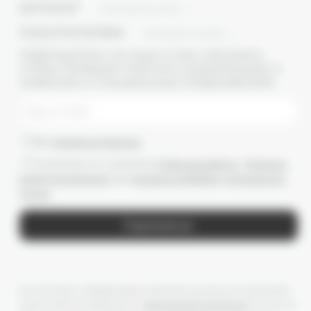
КАТАЛОГ
ПОКАЗАТЬ ВСЕ
ПОКУПАТЕЛЯМ
ПОКАЗАТЬ ВСЕ
ПОДПИШИТЕСЬ НА НАШУ E-MAIL РАССЫЛКУ,
ЧТОБЫ ПЕРВЫМИ ПОЛУЧАТЬ ИНФОРМАЦИЮ О
НОВИНКАХ И СПЕЦИАЛЬНЫХ ПРЕДЛОЖЕНИЯХ
Даю
согласие на рассылки
Ознакомлен(-а) с условиями
Публичной оферты
и
Политики
конфиденциальности
, даю
согласие на обработку персональных
данных
Подписаться
Мы получаем и обрабатываем персональные данные посетителей
нашего сайта в соответствии с
официальной политикой
. Если вы не