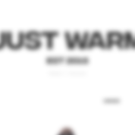
Just War
EST 2015
Главная
Свитшоты
UNISEX