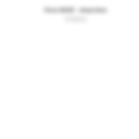
Поло BASE - deep blue
17 000
₽