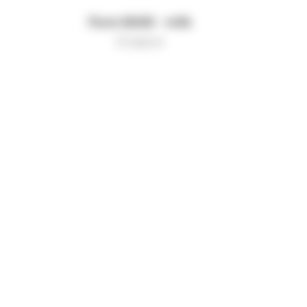
Поло BASE - milk
17 000
₽