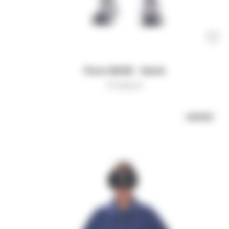
Поло BASE - black
17 000
₽
UNISEX