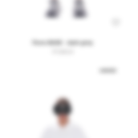
Поло BASE - dark grey
17 000
₽
UNISEX