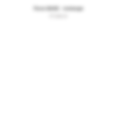
Поло BASE - melange
17 000
₽