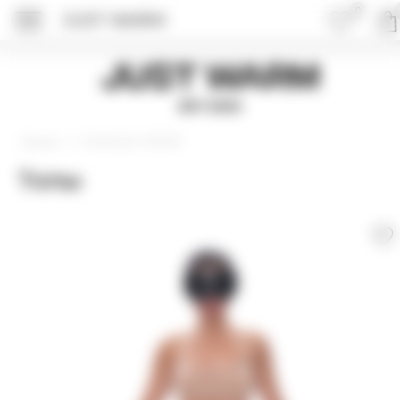
0
JUST WARM
Just Warm
EST 2015
Коллекция VISCOSE
Главная
Топы