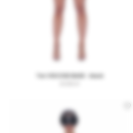
Топ VISCOSE BASE - black
8 000
₽