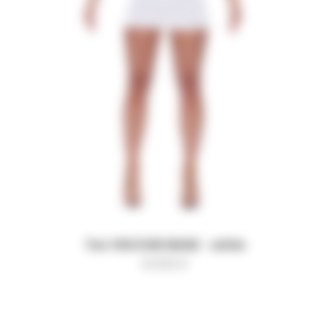
Топ VISCOSE BASE - white
8 000
₽