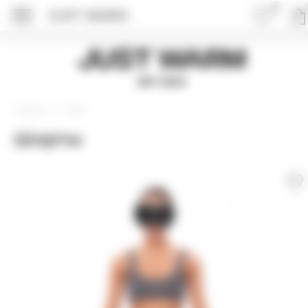
0
JUST WARM
Just Warm
EST 2015
Спорт
Главная
Шорты