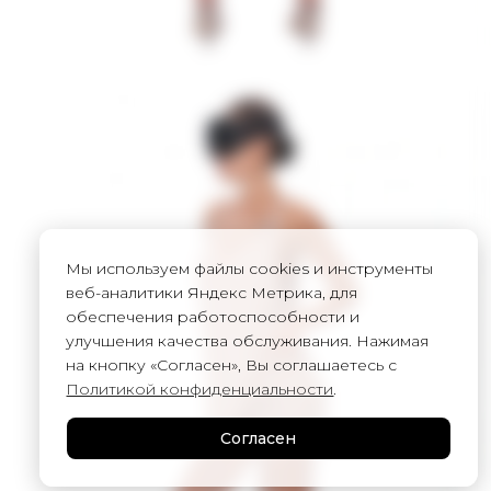
Мы используем файлы cookies и инструменты
веб-аналитики Яндекс Метрика, для
обеспечения работоспособности и
улучшения качества обслуживания. Нажимая
на кнопку «Согласен», Вы соглашаетесь с
Политикой конфиденциальности
.
Согласен