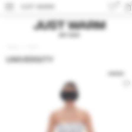
0
JUST WARM
Just Warm
EST 2015
Шорты
Главная
UNIVERSITY
UNISEX