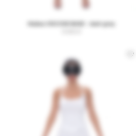
Майка VISCOSE BASE - dark grey
9 000
₽