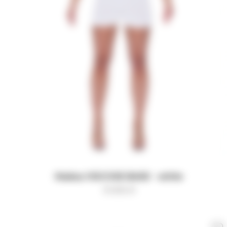
Майка VISCOSE BASE - white
9 000
₽