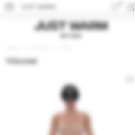
0
JUST WARM
Just Warm
EST 2015
Топы и майки
Майки
Главная
Viscose