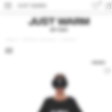
0
JUST WARM
Just Warm
EST 2015
Футболки и лонгсливы
Футболки
Главная
22
UNISEX