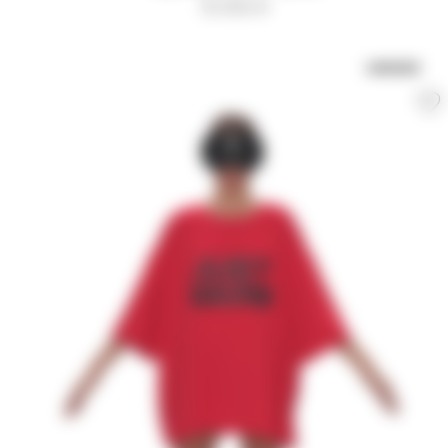
15 000
₽
UNISEX