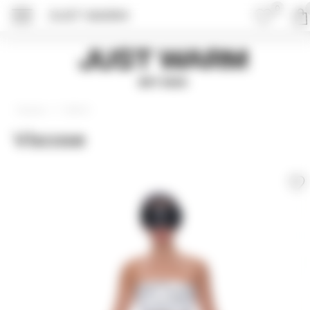
0
JUST WARM
Just Warm
EST 2015
Шорты
Главная
Viscose