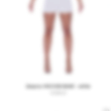
Шорты VISCOSE BASE - white
9 000
₽