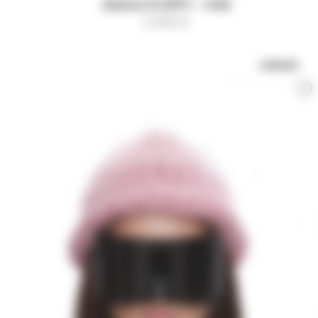
Шапка FLUFFY - milk
6 000
₽
UNISEX