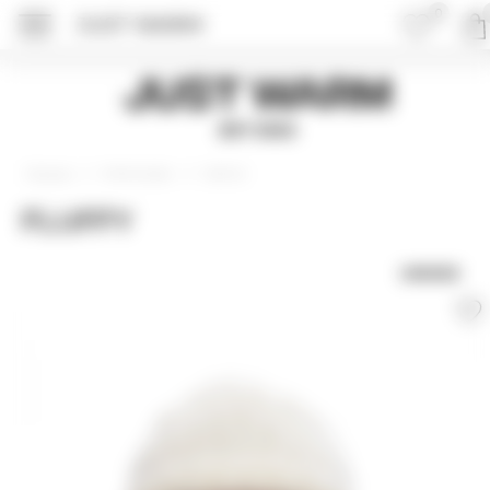
0
JUST WARM
Just Warm
EST 2015
Аксессуары
Шапки
Главная
FLUFFY
UNISEX