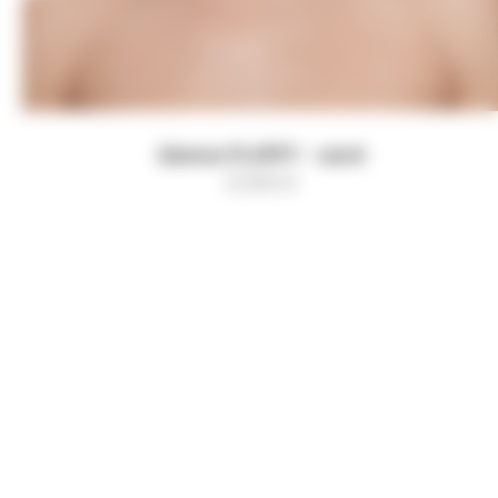
Шапка FLUFFY - sand
6 000
₽