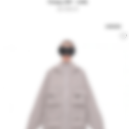
Плащ ZIP - milk
30 000
₽
UNISEX