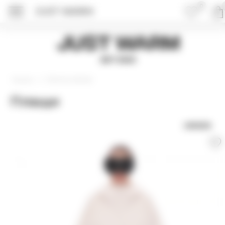
0
JUST WARM
Just Warm
EST 2015
Верхняя одежда
Главная
Плащи
UNISEX