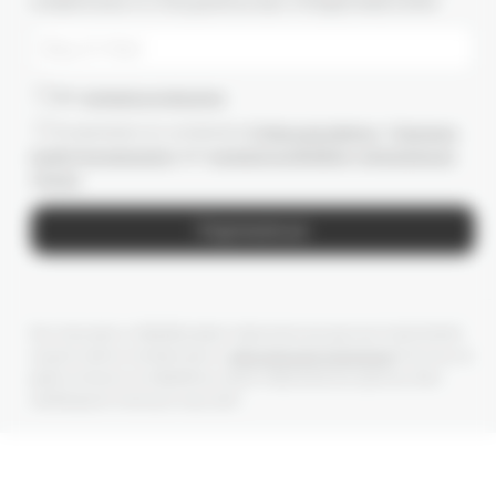
НОВИНКАХ И СПЕЦИАЛЬНЫХ ПРЕДЛОЖЕНИЯХ
Даю
согласие на рассылки
Ознакомлен(-а) с условиями
Публичной оферты
и
Политики
конфиденциальности
, даю
согласие на обработку персональных
данных
Подписаться
Мы получаем и обрабатываем персональные данные посетителей
нашего сайта в соответствии с
официальной политикой
. Если вы не
даете согласия на обработку своих персональных данных, Вам
необходимо покинуть наш сайт.