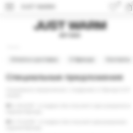
0
JUST WARM
Just Warm
EST 2015
Главная
Оплата и доставка
О бренде
Контакты
Специальные предложения
Специальное предложение с подарками от бренда JUST
WARM
🎁От 35.000₽ - в подарок Вы получаете одно рандомное
изделие бренда.
🎁От 70.000₽ - в подарок Вы получаете два рандомных
изделия бренда.