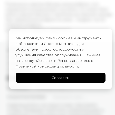
*Рандомное изделие бренда нельзя выбрать, оно
определяется рандомными способом, это может быть
любое изделие бренда от футболки до верхней одежды
При оформлении возврата на заказ - подарок так же
подлежит возврату.
Количество подарков ограничено.
Мы используем файлы cookies и инструменты
веб-аналитики Яндекс Метрика, для
обеспечения работоспособности и
КОНТАКТЫ
улучшения качества обслуживания. Нажимая
г. Москва, ул. Новый Арбат, 13
на кнопку «Согласен», Вы соглашаетесь с
г. Москва, Суперметалл, 2-ая Бауманская 9/23 с3
Политикой конфиденциальности
.
+7 (977) 345 05-72
Согласен
КАТАЛОГ
ПОКАЗАТЬ ВСЕ
ПОКУПАТЕЛЯМ
ПОКАЗАТЬ ВСЕ
ПОДПИШИТЕСЬ НА НАШУ E-MAIL РАССЫЛКУ,
ЧТОБЫ ПЕРВЫМИ ПОЛУЧАТЬ ИНФОРМАЦИЮ О