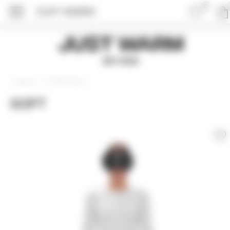
0
JUST WARM
Just Warm
EST 2015
Комбинезоны
Главная
SOFT