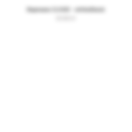
Варежки CLOUD - white/black
8 000
₽