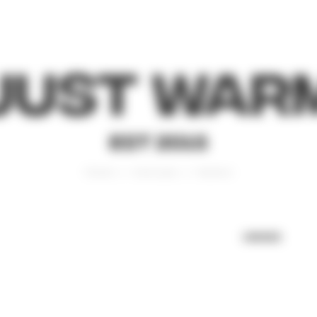
Just War
EST 2015
Главная
Аксессуары
Варежки
UNISEX