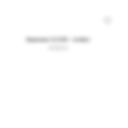
Варежки CLOUD - mokko
8 000
₽