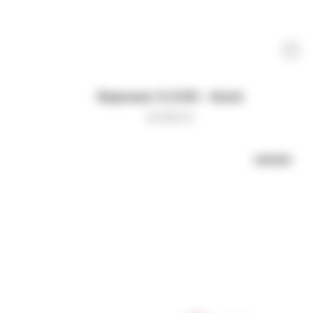
Варежки CLOUD - black
8 000
₽
UNISEX