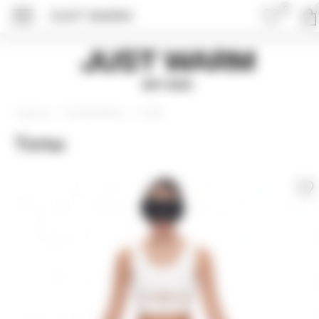
0
JUST WARM
Just Warm
EST 2015
Нижнее белье
SOUL
Главная
Топы