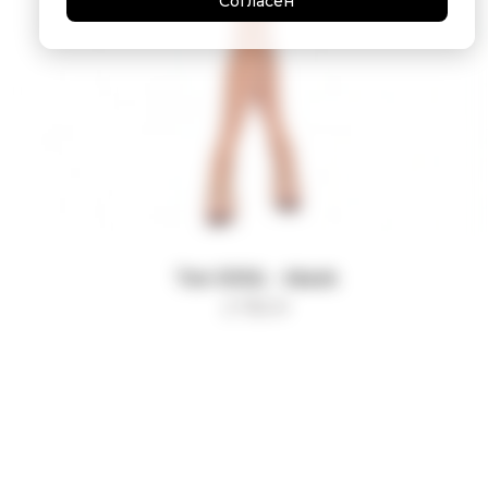
Согласен
Топ SOUL - black
2 750
₽