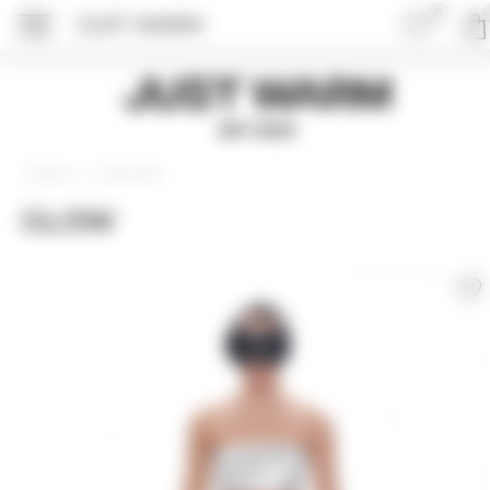
0
JUST WARM
Just Warm
EST 2015
Джоггеры
Главная
GLOW