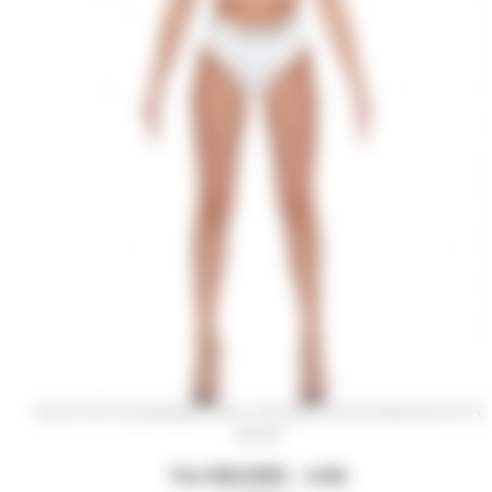
SOLD OUT в размере xs/s и m/l (срок изготовления 10-14
дней)
Топ NACKED - milk