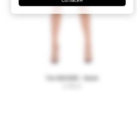
Согласен
Топ NACKED - black
3 750
₽