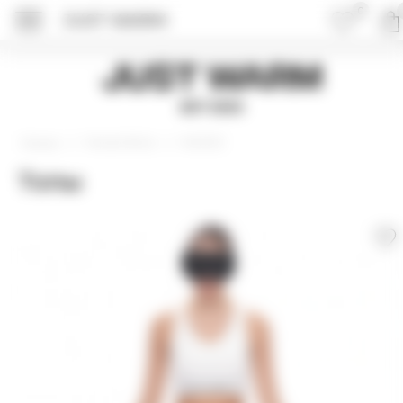
0
JUST WARM
Just Warm
EST 2015
Нижнее белье
NACKED
Главная
Топы