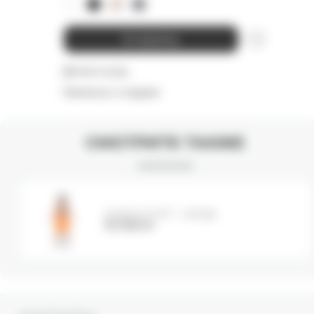
В корзину
Детали и уход
Намекнуть о подарке
СМОТРИТЕ ТАКЖЕ
Шорты FLAP - orange
10 000
₽