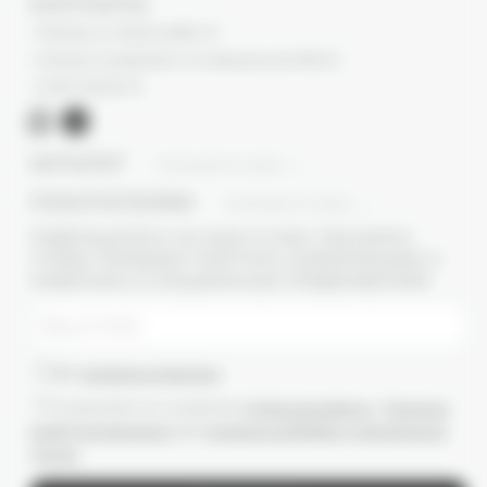
КОНТАКТЫ
г. Москва, ул. Новый Арбат, 13
г. Москва, Суперметалл, 2-ая Бауманская 9/23 с3
+7 (977) 345 05-72
КАТАЛОГ
ПОКАЗАТЬ ВСЕ
ПОКУПАТЕЛЯМ
ПОКАЗАТЬ ВСЕ
ПОДПИШИТЕСЬ НА НАШУ E-MAIL РАССЫЛКУ,
ЧТОБЫ ПЕРВЫМИ ПОЛУЧАТЬ ИНФОРМАЦИЮ О
НОВИНКАХ И СПЕЦИАЛЬНЫХ ПРЕДЛОЖЕНИЯХ
Даю
согласие на рассылки
Ознакомлен(-а) с условиями
Публичной оферты
и
Политики
конфиденциальности
, даю
согласие на обработку персональных
данных