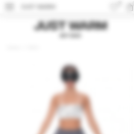
0
JUST WARM
ПОДРОБНЕЕ ОБ 
Just Warm
EST 2015
Шорты
Главная