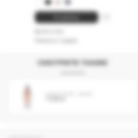
В корзину
Детали и уход
Намекнуть о подарке
СМОТРИТЕ ТАКЖЕ
Шорты MINI - peach
7 000
₽