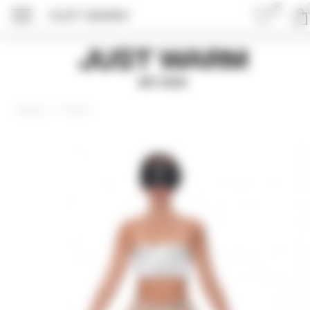
0
JUST WARM
ПОДРОБНЕЕ ОБ 
Just Warm
EST 2015
Шорты
Главная