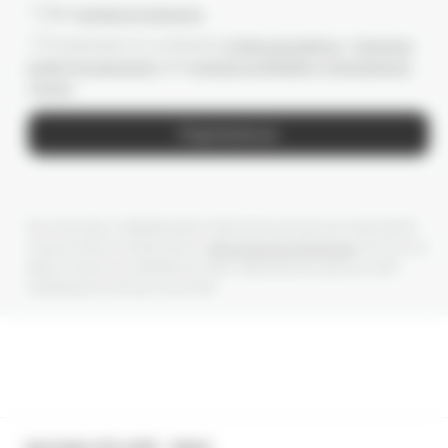
Даю
согласие на рассылки
Ознакомлен(-а) с условиями
Публичной оферты
и
Политики
конфиденциальности
, даю
согласие на обработку персональных
данных
Подписаться
Мы получаем и обрабатываем персональные данные посетителей
нашего сайта в соответствии с
официальной политикой
. Если вы не
даете согласия на обработку своих персональных данных, Вам
необходимо покинуть наш сайт.