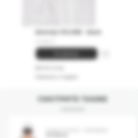
Шоппер VOLUME - black
21 000
₽
В корзину
Детали и уход
Намекнуть о подарке
СМОТРИТЕ ТАКЖЕ
Шапка CLOUD - white/black
10 000
₽