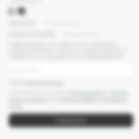
+7 (977) 345 05-72
КАТАЛОГ
ПОКАЗАТЬ ВСЕ
ПОКУПАТЕЛЯМ
ПОКАЗАТЬ ВСЕ
ПОДПИШИТЕСЬ НА НАШУ E-MAIL РАССЫЛКУ,
ЧТОБЫ ПЕРВЫМИ ПОЛУЧАТЬ ИНФОРМАЦИЮ О
НОВИНКАХ И СПЕЦИАЛЬНЫХ ПРЕДЛОЖЕНИЯХ
Даю
согласие на рассылки
Ознакомлен(-а) с условиями
Публичной оферты
и
Политики
конфиденциальности
, даю
согласие на обработку персональных
данных
Подписаться