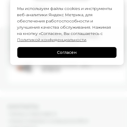
Детали
Мы используем файлы cookies и инструменты
веб-аналитики Яндекс Метрика, для
Намекнуть о подарке
обеспечения работоспособности и
улучшения качества обслуживания. Нажимая
на кнопку «Согласен», Вы соглашаетесь с
СМОТРИТЕ ТАКЖЕ
Политикой конфиденциальности
.
Согласен
Варежки CLOUD - grey
8 000
₽
КОНТАКТЫ
г. Москва, ул. Новый Арбат, 13
г. Москва, Суперметалл, 2-ая Бауманская 9/23 с3