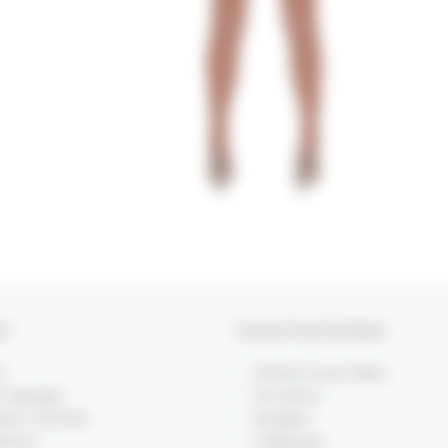
ОГ
ПОКУПАТЕЛЯМ
и
Оплата и доставка
я одежда
Контакты
ция VISCOSE
Возврат
икаты
О бренде