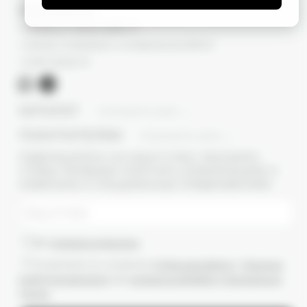
КОНТАКТЫ
г. Москва, ул. Новый Арбат, 13
г. Москва, Суперметалл, 2-ая Бауманская 9/23 с3
+7 (977) 345 05-72
КАТАЛОГ
ПОКАЗАТЬ ВСЕ
ПОКУПАТЕЛЯМ
ПОКАЗАТЬ ВСЕ
ПОДПИШИТЕСЬ НА НАШУ E-MAIL РАССЫЛКУ,
ЧТОБЫ ПЕРВЫМИ ПОЛУЧАТЬ ИНФОРМАЦИЮ О
НОВИНКАХ И СПЕЦИАЛЬНЫХ ПРЕДЛОЖЕНИЯХ
Даю
согласие на рассылки
Ознакомлен(-а) с условиями
Публичной оферты
и
Политики
конфиденциальности
, даю
согласие на обработку персональных
данных