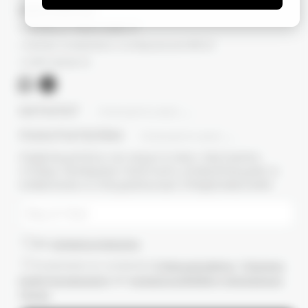
КОНТАКТЫ
г. Москва, ул. Новый Арбат, 13
г. Москва, Суперметалл, 2-ая Бауманская 9/23 с3
+7 (977) 345 05-72
КАТАЛОГ
ПОКАЗАТЬ ВСЕ
ПОКУПАТЕЛЯМ
ПОКАЗАТЬ ВСЕ
ПОДПИШИТЕСЬ НА НАШУ E-MAIL РАССЫЛКУ,
ЧТОБЫ ПЕРВЫМИ ПОЛУЧАТЬ ИНФОРМАЦИЮ О
НОВИНКАХ И СПЕЦИАЛЬНЫХ ПРЕДЛОЖЕНИЯХ
Даю
согласие на рассылки
Ознакомлен(-а) с условиями
Публичной оферты
и
Политики
конфиденциальности
, даю
согласие на обработку персональных
данных