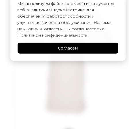
Мы используем файлы cookies и инструменты
веб-аналитики Яндекс Метрика, для
обеспечения работоспособности и
улучшения качества обслуживания. Нажимая
на кнопку «Согласен», Вы соглашаетесь с
Политикой конфиденциальности
.
Согласен