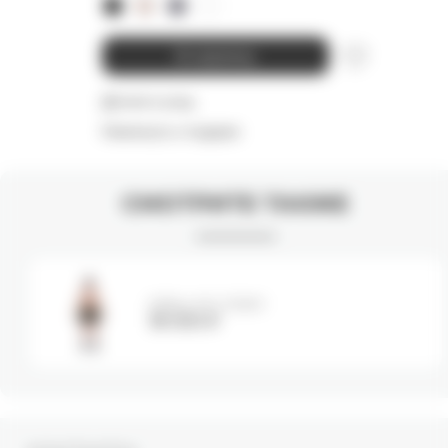
В корзину
Детали и уход
Намекнуть о подарке
СМОТРИТЕ ТАКЖЕ
Юбка MILITARY
18 000
₽