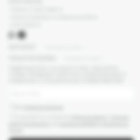
КОНТАКТЫ
г. Москва, ул. Новый Арбат, 13
г. Москва, Суперметалл, 2-ая Бауманская 9/23 с3
+7 (977) 345 05-72
КАТАЛОГ
ПОКАЗАТЬ ВСЕ
ПОКУПАТЕЛЯМ
ПОКАЗАТЬ ВСЕ
ПОДПИШИТЕСЬ НА НАШУ E-MAIL РАССЫЛКУ,
ЧТОБЫ ПЕРВЫМИ ПОЛУЧАТЬ ИНФОРМАЦИЮ О
НОВИНКАХ И СПЕЦИАЛЬНЫХ ПРЕДЛОЖЕНИЯХ
Даю
согласие на рассылки
Ознакомлен(-а) с условиями
Публичной оферты
и
Политики
конфиденциальности
, даю
согласие на обработку персональных
данных