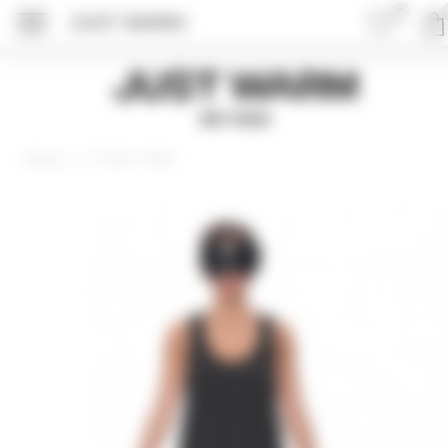
0
JUST WARM
ПОДРОБНЕЕ ОБ 
Just Warm
EST 2015
Платья и юбки
Главная