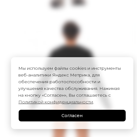
Мы используем файлы cookies и инструменты
веб-аналитики Яндекс Метрика, для
обеспечения работоспособности и
улучшения качества обслуживания. Нажимая
на кнопку «Согласен», Вы соглашаетесь с
Политикой конфиденциальности
.
Согласен