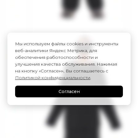
Мы используем файлы cookies и инструменты
веб-аналитики Яндекс Метрика, для
обеспечения работоспособности и
улучшения качества обслуживания. Нажимая
на кнопку «Согласен», Вы соглашаетесь с
Политикой конфиденциальности
.
Согласен