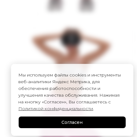
Мы используем файлы cookies и инструменты
веб-аналитики Яндекс Метрика, для
обеспечения работоспособности и
улучшения качества обслуживания. Нажимая
на кнопку «Согласен», Вы соглашаетесь с
Политикой конфиденциальности
.
Согласен