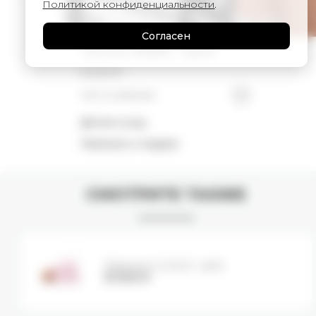
Политикой конфиденциальности
.
Согласен
Чепчик WARM - black
8 000
₽
Нет в наличии
Детали и уход
Намекнуть о подарке
СМОТРИТЕ ТАКЖЕ
Варежки CLOUD - pink
8 000
₽