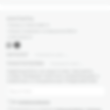
КОНТАКТЫ
г. Москва, ул. Новый Арбат, 13
г. Москва, Суперметалл, 2-ая Бауманская 9/23 с3
+7 (977) 345 05-72
КАТАЛОГ
ПОКАЗАТЬ ВСЕ
ПОКУПАТЕЛЯМ
ПОКАЗАТЬ ВСЕ
ПОДПИШИТЕСЬ НА НАШУ E-MAIL РАССЫЛКУ,
ЧТОБЫ ПЕРВЫМИ ПОЛУЧАТЬ ИНФОРМАЦИЮ О
НОВИНКАХ И СПЕЦИАЛЬНЫХ ПРЕДЛОЖЕНИЯХ
Даю
согласие на рассылки
Ознакомлен(-а) с условиями
Публичной оферты
и
Политики