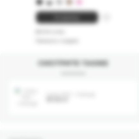
В корзину
Детали и уход
Намекнуть о подарке
СМОТРИТЕ ТАКЖЕ
Сумка TRIP - melange
18 000
₽