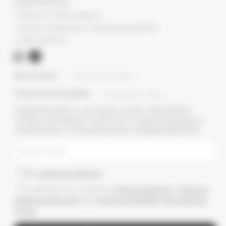
КОНТАКТЫ
г. Москва, ул. Новый Арбат, 13
г. Москва, Суперметалл, 2-ая Бауманская 9/23 с3
+7 (977) 345 05-72
КАТАЛОГ
ПОКАЗАТЬ ВСЕ
ПОКУПАТЕЛЯМ
ПОКАЗАТЬ ВСЕ
ПОДПИШИТЕСЬ НА НАШУ E-MAIL РАССЫЛКУ,
ЧТОБЫ ПЕРВЫМИ ПОЛУЧАТЬ ИНФОРМАЦИЮ О
НОВИНКАХ И СПЕЦИАЛЬНЫХ ПРЕДЛОЖЕНИЯХ
Даю
согласие на рассылки
Ознакомлен(-а) с условиями
Публичной оферты
и
Политики
конфиденциальности
, даю
согласие на обработку персональных
данных