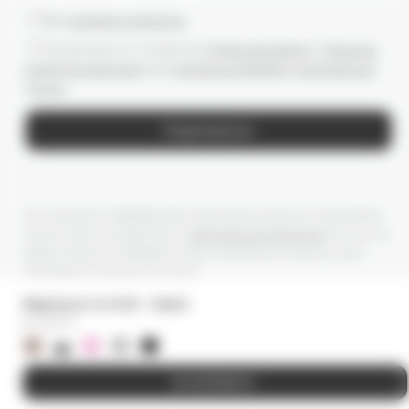
Даю
согласие на рассылки
Ознакомлен(-а) с условиями
Публичной оферты
и
Политики
конфиденциальности
, даю
согласие на обработку персональных
данных
Подписаться
Мы получаем и обрабатываем персональные данные посетителей
нашего сайта в соответствии с
официальной политикой
. Если вы не
даете согласия на обработку своих персональных данных, Вам
необходимо покинуть наш сайт.
Варежки CLOUD - black
8 000
₽
В КОРЗИНУ