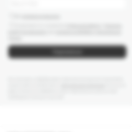
Даю
согласие на рассылки
Ознакомлен(-а) с условиями
Публичной оферты
и
Политики
конфиденциальности
, даю
согласие на обработку персональных
данных
Подписаться
Мы получаем и обрабатываем персональные данные посетителей
нашего сайта в соответствии с
официальной политикой
. Если вы не
даете согласия на обработку своих персональных данных, Вам
необходимо покинуть наш сайт.