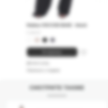
Майка VISCOSE BASE - black
9 000
₽
В корзину
Детали и уход
Намекнуть о подарке
СМОТРИТЕ ТАКЖЕ