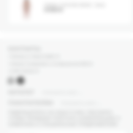
Майка VISCOSE BASE - bear
9 000
₽
КОНТАКТЫ
г. Москва, ул. Новый Арбат, 13
г. Москва, Суперметалл, 2-ая Бауманская 9/23 с3
+7 (977) 345 05-72
КАТАЛОГ
ПОКАЗАТЬ ВСЕ
ПОКУПАТЕЛЯМ
ПОКАЗАТЬ ВСЕ
ПОДПИШИТЕСЬ НА НАШУ E-MAIL РАССЫЛКУ,
ЧТОБЫ ПЕРВЫМИ ПОЛУЧАТЬ ИНФОРМАЦИЮ О
НОВИНКАХ И СПЕЦИАЛЬНЫХ ПРЕДЛОЖЕНИЯХ