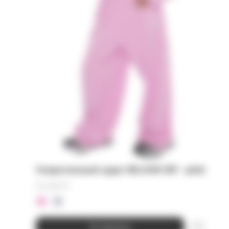
Укороченный худи VELOUR ZIP - pink
22 000
₽
В корзину