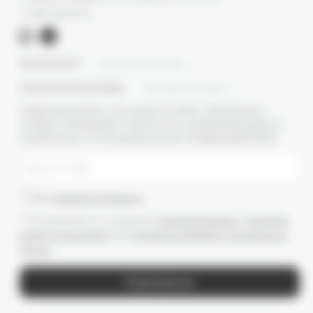
+7 (977) 345 05-72
КАТАЛОГ
ПОКАЗАТЬ ВСЕ
ПОКУПАТЕЛЯМ
ПОКАЗАТЬ ВСЕ
ПОДПИШИТЕСЬ НА НАШУ E-MAIL РАССЫЛКУ,
ЧТОБЫ ПЕРВЫМИ ПОЛУЧАТЬ ИНФОРМАЦИЮ О
НОВИНКАХ И СПЕЦИАЛЬНЫХ ПРЕДЛОЖЕНИЯХ
Даю
согласие на рассылки
Ознакомлен(-а) с условиями
Публичной оферты
и
Политики
конфиденциальности
, даю
согласие на обработку персональных
данных
Подписаться