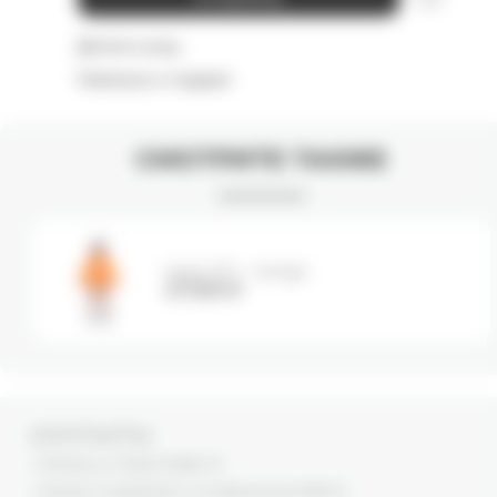
Детали и уход
Намекнуть о подарке
СМОТРИТЕ ТАКЖЕ
Худи ZIP - orange
21 000
₽
КОНТАКТЫ
г. Москва, ул. Новый Арбат, 13
г. Москва, Суперметалл, 2-ая Бауманская 9/23 с3