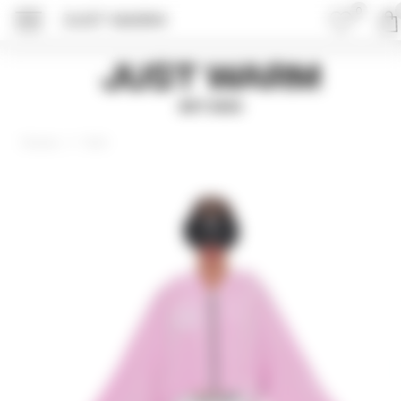
0
JUST WARM
ПОДРОБНЕЕ ОБ 
Just Warm
EST 2015
Худи
Главная