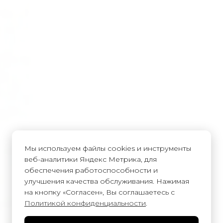
Мы используем файлы cookies и инструменты
веб-аналитики Яндекс Метрика, для
обеспечения работоспособности и
улучшения качества обслуживания. Нажимая
на кнопку «Согласен», Вы соглашаетесь с
Политикой конфиденциальности
.