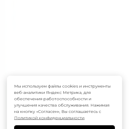
Мы используем файлы cookies и инструменты
веб-аналитики Яндекс Метрика, для
обеспечения работоспособности и
улучшения качества обслуживания. Нажимая
на кнопку «Согласен», Вы соглашаетесь с
Политикой конфиденциальности
.