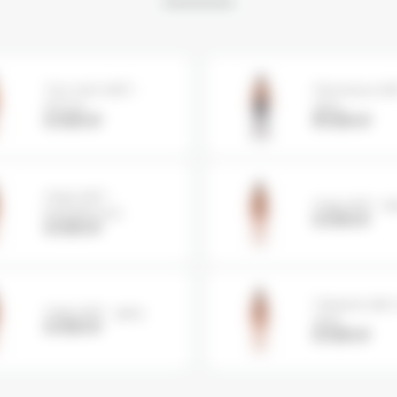
Топ mini WET -
Леггинсы WE
lemon
grey
6 000
₽
8 000
₽
Лиф WET -
Лиф WET - bl
black/lemon
6 000
₽
6 000
₽
Стринги slim
Лиф WET - grey
grey
6 000
₽
6 000
₽