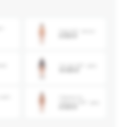
T -
Лиф WET - lemon
6 000
₽
ack
Топ zip WET - grey
10 000
₽
 WET -
Стринги на
завязках WET - grey
6 000
₽