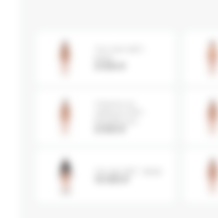
Топ mini WET -
black
6 000
₽
Стринги на
завязках WET -
black/lemon
6 000
₽
Топ zip WET - black
10 000
₽