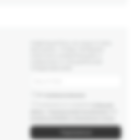
ПОДПИШИТЕСЬ НА НАШУ E-MAIL
РАССЫЛКУ, ЧТОБЫ ПЕРВЫМИ
ПОЛУЧАТЬ ИНФОРМАЦИЮ О
НОВИНКАХ И СПЕЦИАЛЬНЫХ
ПРЕДЛОЖЕНИЯХ
Даю
согласие на рассылки
Ознакомлен(-а) с условиями
Публичной
оферты
и
Политики конфиденциальности
, даю
согласие на обработку персональных данных
Подписаться