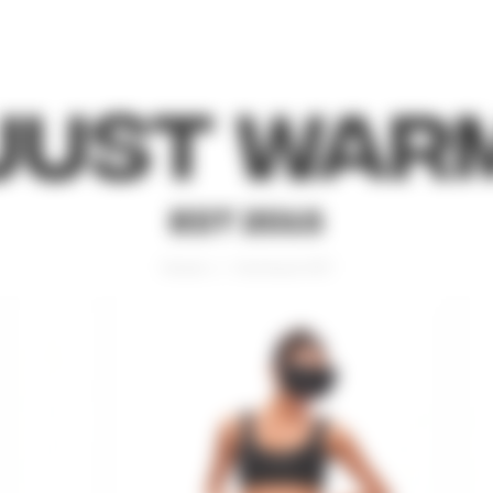
Just War
EST 2015
Главная
Коллекция WET