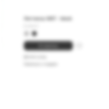
Леггинсы WET - black
8 000
₽
В корзину
Детали и уход
Намекнуть о подарке