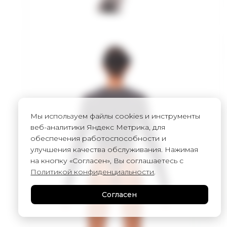
Мы используем файлы cookies и инструменты
веб-аналитики Яндекс Метрика, для
обеспечения работоспособности и
улучшения качества обслуживания. Нажимая
на кнопку «Согласен», Вы соглашаетесь с
Политикой конфиденциальности
.
Согласен