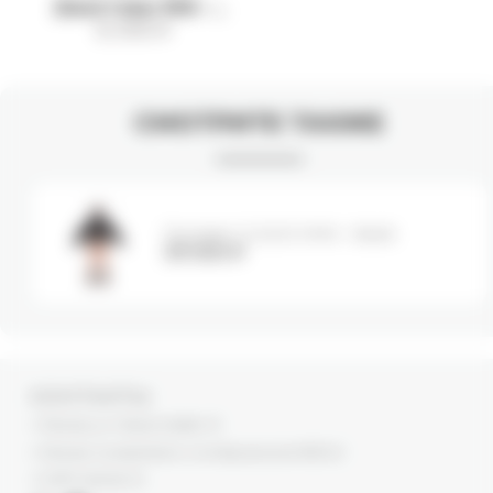
Джоггеры MIA -
12 000
₽
melange
СМОТРИТЕ ТАКЖЕ
Пуховик CLOUD MINI - black
39 000
₽
КОНТАКТЫ
г. Москва, ул. Новый Арбат, 13
г. Москва, Суперметалл, 2-ая Бауманская 9/23 с3
+7 (977) 345 05-72