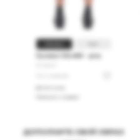
Woman
Man
Пуховик ICELAND - grey
39 000
₽
Нет в наличии
Детали и уход
Намекнуть о подарке
ДОПОЛНИТЕ СВОЙ ОБРАЗ