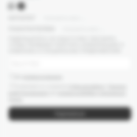
КАТАЛОГ
ПОКАЗАТЬ ВСЕ
ПОКУПАТЕЛЯМ
ПОКАЗАТЬ ВСЕ
ПОДПИШИТЕСЬ НА НАШУ E-MAIL РАССЫЛКУ,
ЧТОБЫ ПЕРВЫМИ ПОЛУЧАТЬ ИНФОРМАЦИЮ О
НОВИНКАХ И СПЕЦИАЛЬНЫХ ПРЕДЛОЖЕНИЯХ
Даю
согласие на рассылки
Ознакомлен(-а) с условиями
Публичной оферты
и
Политики
конфиденциальности
, даю
согласие на обработку персональных
данных
Подписаться