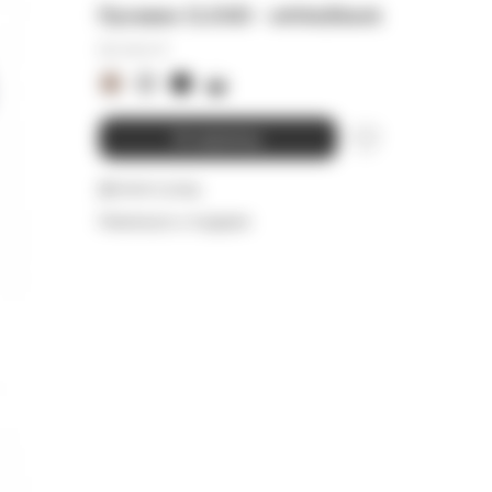
Пуховик CLOUD - white/black
55 000
₽
В корзину
Детали и уход
Намекнуть о подарке