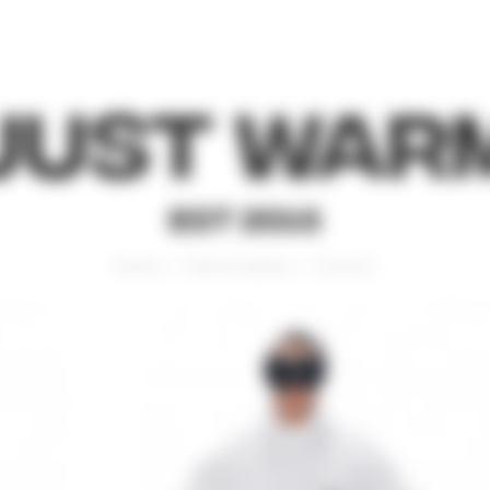
Just War
EST 2015
Главная
Верхняя одежда
Пуховики