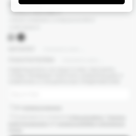
КОНТАКТЫ
г. Москва, ул. Новый Арбат, 13
г. Москва, Суперметалл, 2-ая Бауманская 9/23 с3
+7 (977) 345 05-72
КАТАЛОГ
ПОКАЗАТЬ ВСЕ
ПОКУПАТЕЛЯМ
ПОКАЗАТЬ ВСЕ
ПОДПИШИТЕСЬ НА НАШУ E-MAIL РАССЫЛКУ,
ЧТОБЫ ПЕРВЫМИ ПОЛУЧАТЬ ИНФОРМАЦИЮ О
НОВИНКАХ И СПЕЦИАЛЬНЫХ ПРЕДЛОЖЕНИЯХ
Даю
согласие на рассылки
Ознакомлен(-а) с условиями
Публичной оферты
и
Политики
конфиденциальности
, даю
согласие на обработку персональных
данных