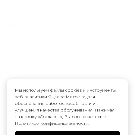
Мы используем файлы cookies и инструменты
веб-аналитики Яндекс Метрика, для
обеспечения работоспособности и
улучшения качества обслуживания. Нажимая
на кнопку «Согласен», Вы соглашаетесь с
Политикой конфиденциальности
.