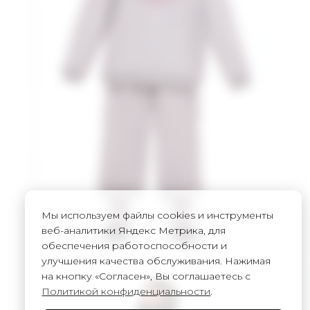
Мы используем файлы cookies и инструменты
веб-аналитики Яндекс Метрика, для
обеспечения работоспособности и
улучшения качества обслуживания. Нажимая
на кнопку «Согласен», Вы соглашаетесь с
Политикой конфиденциальности
.