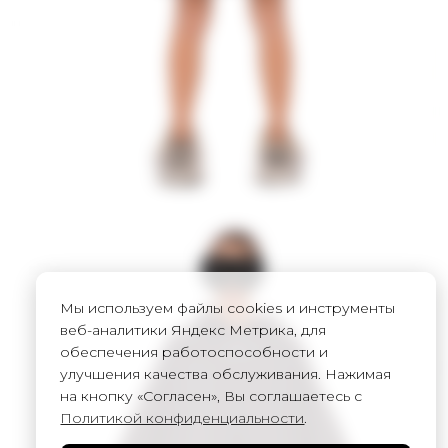
Мы используем файлы cookies и инструменты
веб-аналитики Яндекс Метрика, для
обеспечения работоспособности и
улучшения качества обслуживания. Нажимая
на кнопку «Согласен», Вы соглашаетесь с
Политикой конфиденциальности
.