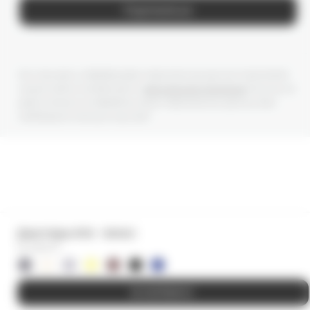
Подписаться
Мы получаем и обрабатываем персональные данные посетителей
нашего сайта в соответствии с
официальной политикой
. Если вы не
даете согласия на обработку своих персональных данных, Вам
необходимо покинуть наш сайт.
Джоггеры MIA - lemon
12 000
₽
В КОРЗИНУ