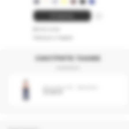
В корзину
Детали и уход
Намекнуть о подарке
СМОТРИТЕ ТАКЖЕ
Джоггеры MIA - deep blue
12 000
₽