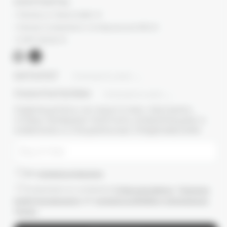
КОНТАКТЫ
г. Москва, ул. Новый Арбат, 13
г. Москва, Суперметалл, 2-ая Бауманская 9/23 с3
+7 (977) 345 05-72
КАТАЛОГ
ПОКАЗАТЬ ВСЕ
ПОКУПАТЕЛЯМ
ПОКАЗАТЬ ВСЕ
ПОДПИШИТЕСЬ НА НАШУ E-MAIL РАССЫЛКУ,
ЧТОБЫ ПЕРВЫМИ ПОЛУЧАТЬ ИНФОРМАЦИЮ О
НОВИНКАХ И СПЕЦИАЛЬНЫХ ПРЕДЛОЖЕНИЯХ
Даю
согласие на рассылки
Ознакомлен(-а) с условиями
Публичной оферты
и
Политики
конфиденциальности
, даю
согласие на обработку персональных
данных