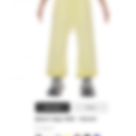
Woman
Man
Джоггеры MIA - lemon
12 000
₽